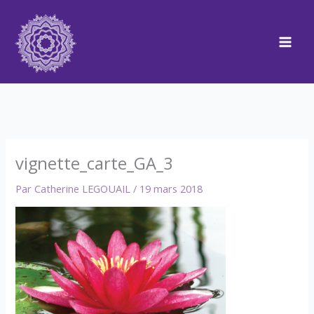
Aller
au
contenu
vignette_carte_GA_3
Par
Catherine LEGOUAIL
/
19 mars 2018