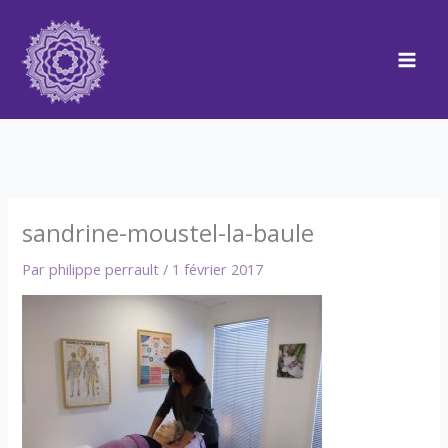
Aller
au
contenu
sandrine-moustel-la-baule
Par
philippe perrault
/
1 février 2017