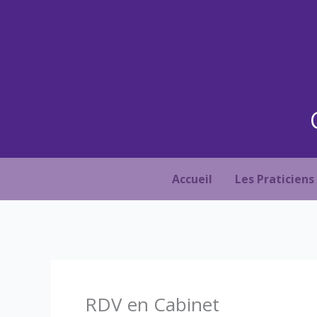
Aller
au
contenu
Accueil
Les Praticiens
RDV en Cabinet