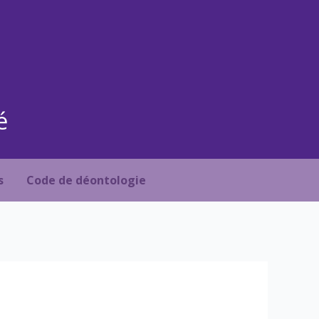
é
s
Code de déontologie