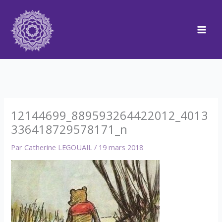
Aller
au
contenu
12144699_889593264422012_4013
336418729578171_n
Par
Catherine LEGOUAIL
/
19 mars 2018