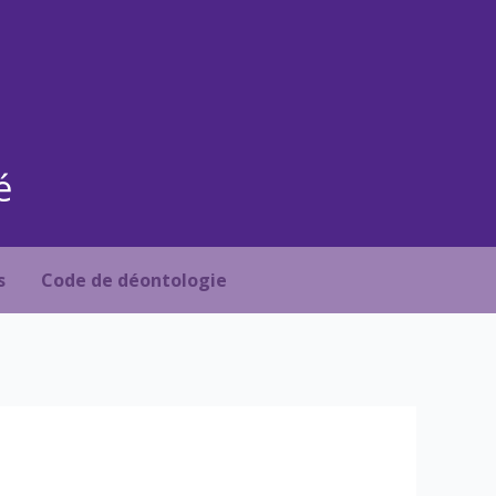
é
s
Code de déontologie